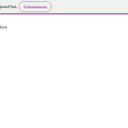
jourd'hui.
Commencez
More